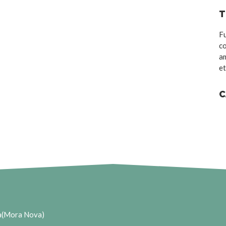
T
Fu
co
am
et
C
ia(Mora Nova)