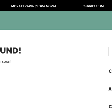
MORATERAPIA (MORA NOVA)
CURRICULUM
OUND!
n soon!
C
A
C