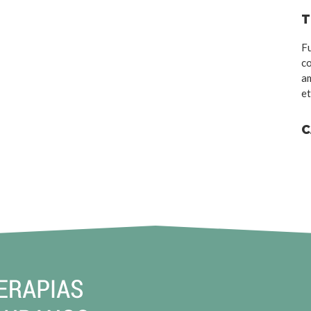
T
Fu
co
am
et
C