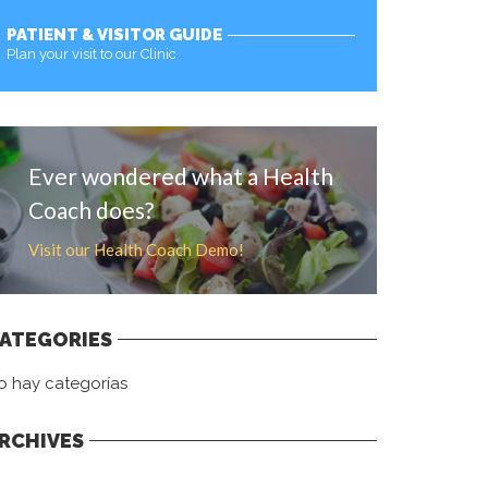
PATIENT & VISITOR GUIDE
Plan your visit to our Clinic
MORE
Ever wondered what a Health
Coach does?
Visit our Health Coach Demo!
ATEGORIES
o hay categorías
RCHIVES