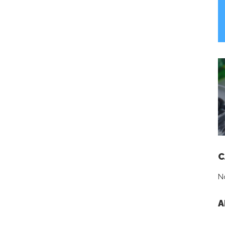
C
N
A