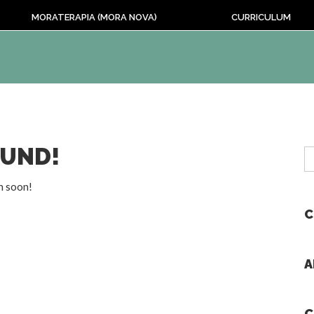
MORATERAPIA (MORA NOVA)
CURRICULUM
OUND!
n soon!
C
A
C