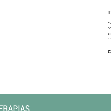
T
Fu
co
am
et
C