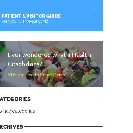
PATIENT & VISITOR GUIDE
Plan your visit to our Clinic
MORE
Ever wondered what a Health
Coach does?
Visit our Health Coach Demo!
ATEGORIES
o hay categorías
RCHIVES