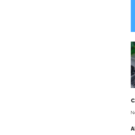
C
N
A